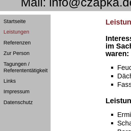
Mail:
info@czapka.d
Leistu
Startseite
Leistungen
Intere
Referenzen
im Sac
waren:
Zur Person
Tagungen /
Feuc
Referenten­tätigkeit
Däc
Links
Fas
Impressum
Leistu
Datenschutz
Ermi
Sch